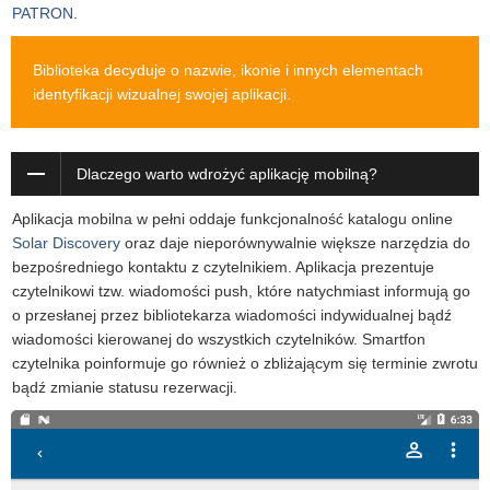
PATRON
.
Biblioteka decyduje o nazwie, ikonie i innych elementach
identyfikacji wizualnej swojej aplikacji.
Dlaczego warto wdrożyć aplikację mobilną?
Aplikacja mobilna w pełni oddaje funkcjonalność katalogu online
Solar Discovery
oraz daje nieporównywalnie większe narzędzia do
bezpośredniego kontaktu z czytelnikiem. Aplikacja prezentuje
czytelnikowi tzw. wiadomości push, które natychmiast informują go
o przesłanej przez bibliotekarza wiadomości indywidualnej bądź
wiadomości kierowanej do wszystkich czytelników. Smartfon
czytelnika poinformuje go również o zbliżającym się terminie zwrotu
bądź zmianie statusu rezerwacji.