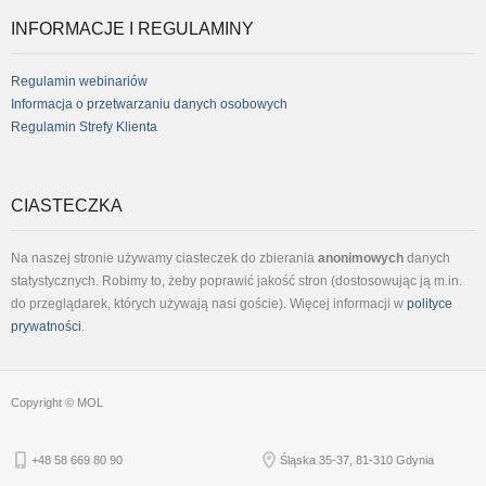
facebook
youtube
linkedin
INFORMACJE I REGULAMINY
Regulamin webinariów
Informacja o przetwarzaniu danych osobowych
Regulamin Strefy Klienta
CIASTECZKA
Na naszej stronie używamy ciasteczek do zbierania
anonimowych
danych
statystycznych. Robimy to, żeby poprawić jakość stron (dostosowując ją m.in.
do przeglądarek, których używają nasi goście). Więcej informacji w
polityce
prywatności
.
Copyright © MOL
+48 58 669 80 90
Śląska 35-37, 81-310 Gdynia