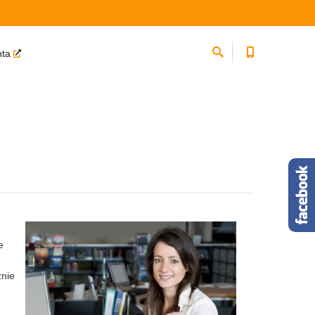
nta
e
znie