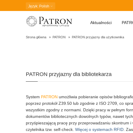
Język
: Polish
Aktualności
PATR
Strona główna
PATRON
PATRON przyjazny dla użytkownika
PATRON przyjazny d
PATRON przyjazny dla bibliotekarza
System
PATRON
umożliwia pobieranie opisów bibliografi
poprzez protokół Z39.50 lub zgodnie z ISO 2709, co spraw
wszystkim zgodny z normami. Dzięki pracy w pełnym for
dokumentów bibliotecznych dowolnych typów, nawet tych,
przyśpieszającą pracę przy przeprowadzaniu skontrum i
czytelnika tzw. self-check.
Więcej o systemach RFID
. Za