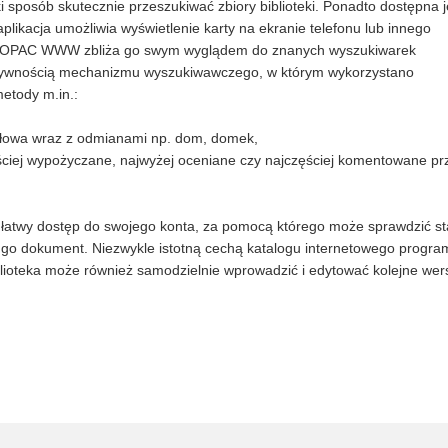
sposób skutecznie przeszukiwać zbiory biblioteki. Ponadto dostępna j
aplikacja umożliwia wyświetlenie karty na ekranie telefonu lub innego
ejsu OPAC WWW zbliża go swym wyglądem do znanych wyszukiwarek
fektywnością mechanizmu wyszukiwawczego, w którym wykorzystano
etody m.in.:
 słowa wraz z odmianami np. dom, domek,
zęściej wypożyczane, najwyżej oceniane czy najczęściej komentowane pr
ż łatwy dostęp do swojego konta, za pomocą którego może sprawdzić st
 go dokument. Niezwykle istotną cechą katalogu internetowego progr
lioteka może również samodzielnie wprowadzić i edytować kolejne wer