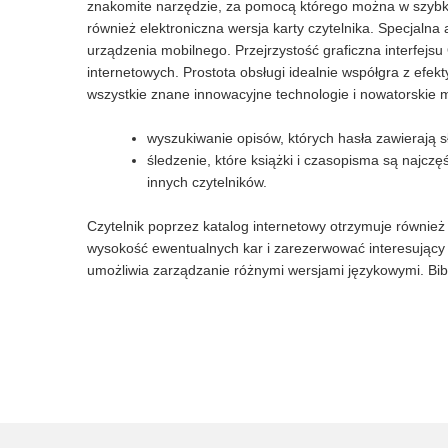
znakomite narzędzie, za pomocą którego można w szybki 
również elektroniczna wersja karty czytelnika. Specjalna 
urządzenia mobilnego. Przejrzystość graficzna interf
internetowych. Prostota obsługi idealnie współgra z e
wszystkie znane innowacyjne technologie i nowatorskie m
wyszukiwanie opisów, których hasła zawierają
śledzenie, które książki i czasopisma są najc
innych czytelników.
Czytelnik poprzez katalog internetowy otrzymuje równie
wysokość ewentualnych kar i zarezerwować interesujący
umożliwia zarządzanie różnymi wersjami językowymi. Bib