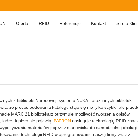
ON
Oferta
RFID
Referencje
Kontakt
Strefa Klie
la użytkownika
cznych z Biblioteki Narodowej, systemu NUKAT oraz innych bibliotek
ia, że proces budowania katalogu staje się nie tylko szybki, ale przed
macie MARC 21 bibliotekarz otrzymuje możliwość tworzenia opisów
 które dopiero się pojawią.
PATRON
obsługuje technologię RFID znac
 wypożyczaniu materiałów poprzez stanowiska do samodzielnej obsługi
stosowanie technologii RFID w oprogramowaniu naszej firmy wraz z