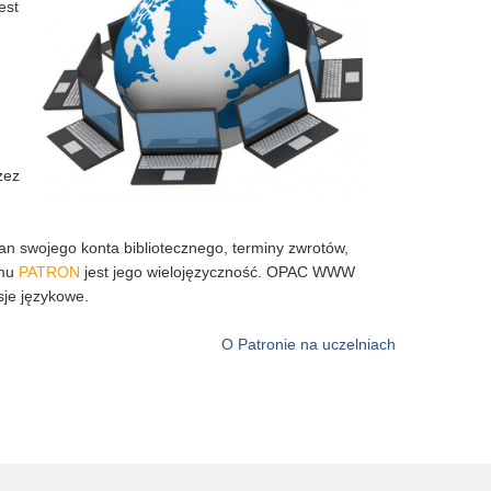
est
zez
an swojego konta bibliotecznego, terminy zwrotów,
amu
PATRON
jest jego wielojęzyczność. OPAC WWW
sje językowe.
O Patronie na uczelniach