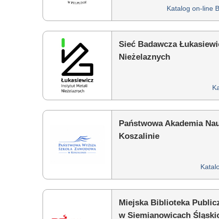
Katalog on-line B
Sieć Badawcza Łukasiewic
Nieżelaznych
Ka
Państwowa Akademia Na
Koszalinie
Katalo
Miejska Biblioteka Public
w Siemianowicach Śląski