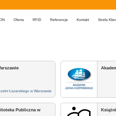
ON
Oferta
RFID
Referencje
Kontakt
Strefa Klie
Warszawie
Akadem
czelni Łazarskiego w Warszawie
lioteka Publiczna w
Książn