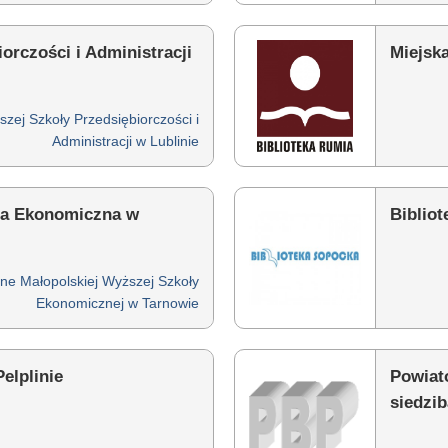
orczości i Administracji
Miejsk
szej Szkoły Przedsiębiorczości i
Administracji w Lublinie
ła Ekonomiczna w
Biblio
ine Małopolskiej Wyższej Szkoły
Ekonomicznej w Tarnowie
elplinie
Powiat
siedzi