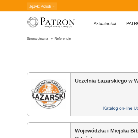
Język
: Polish
Aktualności
PATR
Strona główna
Referencje
Referencje
Uczelnia Łazarskiego w 
Katalog on-line U
Wojewódzka i Miejska Bib