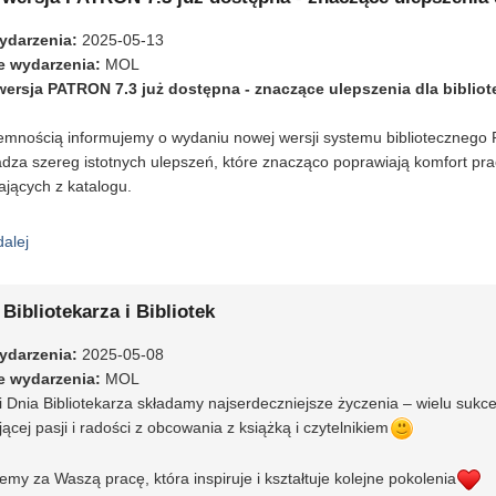
ydarzenia
:
2025-05-13
e wydarzenia
:
MOL
ersja PATRON 7.3 już dostępna - znaczące ulepszenia dla bibliote
emnością informujemy o wydaniu nowej wersji systemu bibliotecznego 
za szereg istotnych ulepszeń, które znacząco poprawiają komfort prac
ających z katalogu.
dalej
wpis Nowa wersja PATRON 7.3 już dostępna - znaczące ulepszenia d
Bibliotekarza i Bibliotek
ydarzenia
:
2025-05-08
e wydarzenia
:
MOL
i Dnia Bibliotekarza składamy najserdeczniejsze życzenia – wielu sukce
jącej pasji i radości z obcowania z książką i czytelnikiem
emy za Waszą pracę, która inspiruje i kształtuje kolejne pokolenia