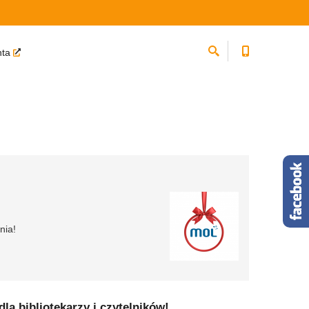
nta
nia!
a bibliotekarzy i czytelników!