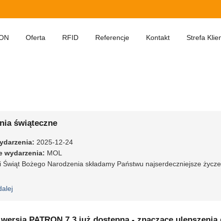
ON
Oferta
RFID
Referencje
Kontakt
Strefa Klie
nia świąteczne
ydarzenia
:
2025-12-24
e wydarzenia
:
MOL
ji Świąt Bożego Narodzenia składamy Państwu najserdeczniejsze życze
dalej
wpis Życzenia świąteczne
wersja PATRON 7.3 już dostępna - znaczące ulepszenia dl