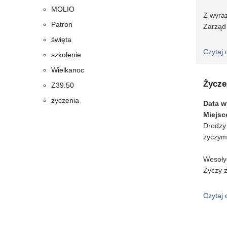
MOLIO
Z wyra
Patron
Zarząd
święta
Czytaj 
szkolenie
Wielkanoc
Życze
Z39.50
życzenia
Data w
Miejsc
Drodzy 
życzym
Wesoły
Życzy 
Czytaj 