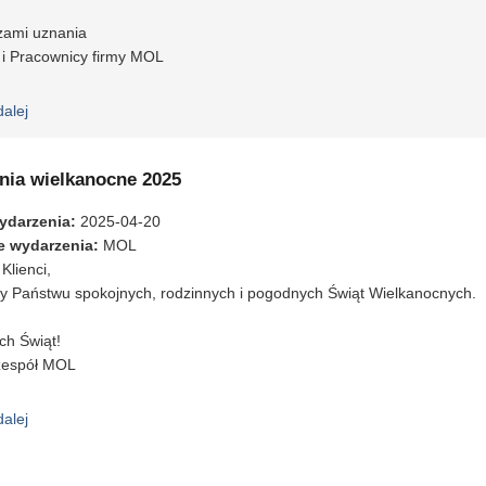
zami uznania
 i Pracownicy firmy MOL
dalej
wpis Dzień Bibliotekarza i Bibliotek
nia wielkanocne 2025
ydarzenia
:
2025-04-20
e wydarzenia
:
MOL
Klienci,
y Państwu spokojnych, rodzinnych i pogodnych Świąt Wielkanocnych.
ch Świąt!
zespół MOL
dalej
wpis Życzenia wielkanocne 2025