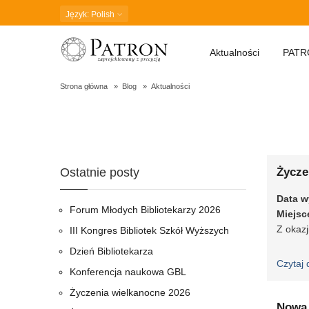
Język
: Polish
Aktualności
PATR
Strona główna
Blog
Aktualności
2025
Ostatnie posty
Życze
Data w
Forum Młodych Bibliotekarzy 2026
Miejsc
Z okaz
III Kongres Bibliotek Szkół Wyższych
Dzień Bibliotekarza
Czytaj 
Konferencja naukowa GBL
Życzenia wielkanocne 2026
Nowa 