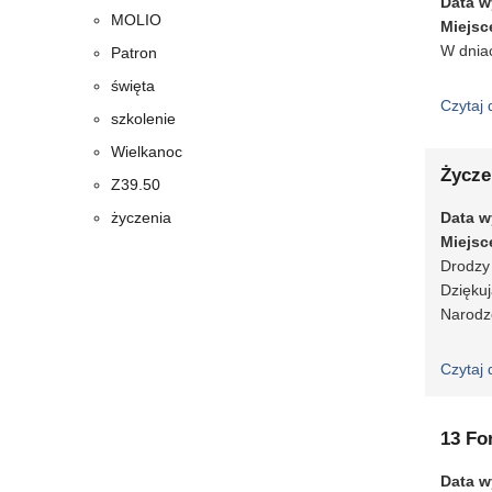
Data w
MOLIO
Miejsc
W dniac
Patron
święta
Czytaj 
szkolenie
Wielkanoc
Życze
Z39.50
życzenia
Data w
Miejsc
Drodzy 
Dzięku
Narodz
Czytaj 
13 Fo
Data w