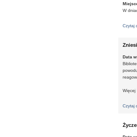
Miejsc
W dniac
Czytaj 
Znies
Data w
Biblio
powodu
reagowa
Więcej
Czytaj 
Życze