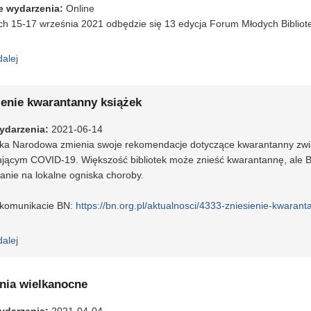
e wydarzenia
:
Online
h 15-17 września 2021 odbędzie się 13 edycja Forum Młodych Bibliote
dalej
wpis 13 Forum Młodych Bibliotekarzy
ienie kwarantanny książek
ydarzenia
:
2021-06-14
teka Narodowa zmienia swoje rekomendacje dotyczące kwarantanny zw
jącym COVID-19. Większość bibliotek może znieść kwarantannę, ale BN
nie na lokalne ogniska choroby.
 komunikacie BN:
https://bn.org.pl/aktualnosci/4333-zniesienie-kwarant
dalej
wpis Zniesienie kwarantanny książek
nia wielkanocne