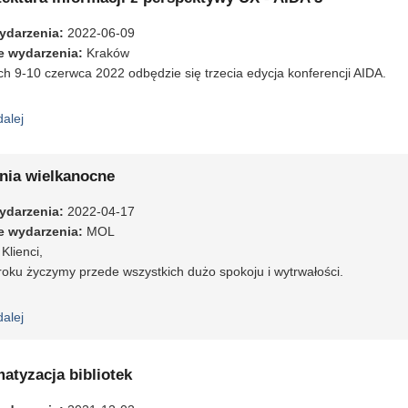
ydarzenia
:
2022-06-09
e wydarzenia
:
Kraków
h 9-10 czerwca 2022 odbędzie się trzecia edycja konferencji AIDA.
dalej
wpis Architektura informacji z perspektywy UX - AIDA 3
nia wielkanocne
ydarzenia
:
2022-04-17
e wydarzenia
:
MOL
Klienci,
oku życzymy przede wszystkich dużo spokoju i wytrwałości.
dalej
wpis Życzenia wielkanocne
atyzacja bibliotek