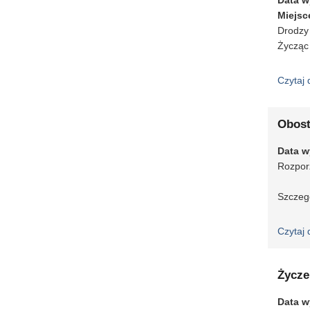
Data w
Miejsc
Drodzy 
Życząc
Czytaj 
Obost
Data w
Rozporz
Szczegó
Czytaj 
Życze
Data w