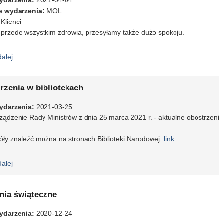
ydarzenia
:
2021-04-04
e wydarzenia
:
MOL
Klienci,
 przede wszystkim zdrowia, przesyłamy także dużo spokoju.
dalej
wpis Życzenia wielkanocne
rzenia w bibliotekach
ydarzenia
:
2021-03-25
ądzenie Rady Ministrów z dnia 25 marca 2021 r. - aktualne obostrzeni
ły znaleźć można na stronach Biblioteki Narodowej:
link
dalej
wpis Obostrzenia w bibliotekach
nia świąteczne
ydarzenia
:
2020-12-24