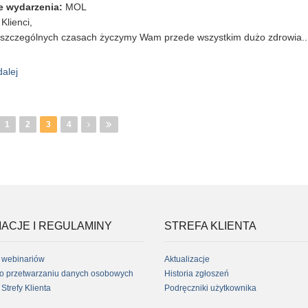
e wydarzenia
:
MOL
Klienci,
 szczególnych czasach życzymy Wam przede wszystkim dużo zdrowia..
dalej
wpis Życzenia świąteczne
rony
1
2
3
4
ACJE I REGULAMINY
STREFA KLIENTA
 webinariów
Aktualizacje
 o przetwarzaniu danych osobowych
Historia zgłoszeń
Strefy Klienta
Podręczniki użytkownika