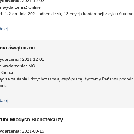
ydarzenia
:
2021-12-02
e wydarzenia
:
Online
h 1-2 grudnia 2021 odbędzie się 13 edycja konferencji z cyklu Automat
dalej
wpis Automatyzacja bibliotek
nia świąteczne
ydarzenia
:
2021-12-01
e wydarzenia
:
MOL
Klienci,
jąc za zaufanie i dotychczasową współpracę, życzymy Państwu pogodn
enia.
dalej
wpis Życzenia świąteczne
rum Młodych Bibliotekarzy
ydarzenia
:
2021-09-15