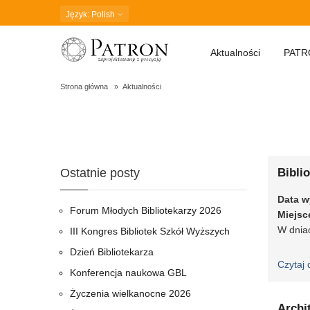
Język
: Polish
Aktualności
PATR
Strona główna
Aktualności
Blog
Ostatnie posty
Bibli
Data w
Forum Młodych Bibliotekarzy 2026
Miejsc
W dniac
III Kongres Bibliotek Szkół Wyższych
Dzień Bibliotekarza
Czytaj 
Konferencja naukowa GBL
Życzenia wielkanocne 2026
Archi