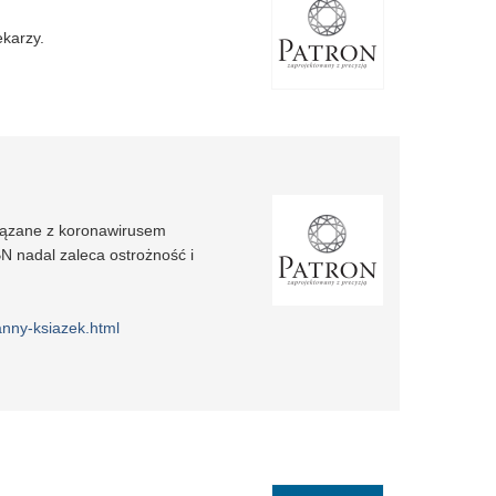
karzy.
iązane z koronawirusem
 nadal zaleca ostrożność i
anny-ksiazek.html