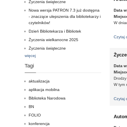
Życzenia świąteczne
Nowa wersja PATRON 7.3 już dostępna
Data w
- znaczące ulepszenia dla bibliotekarzy i
Miejsc
czytelników!
W dniac
Dzień Bibliotekarza i Bibliotek
Czytaj 
Życzenia wielkanocne 2025
Życzenia świąteczne
Życze
więcej
Tagi
Data w
Miejsc
Drodzy 
aktualizacja
W tym r
aplikacja mobilna
Biblioteka Narodowa
Czytaj 
BN
FOLIO
Autom
konferencja