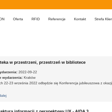
ON
Oferta
RFID
Referencje
Kontakt
Strefa Klie
oteka w przestrzeni, przestrzeń w bibliotece
ydarzenia
:
2022-09-22
e wydarzenia
:
Kraków
h 22-23 września 2022 odbędzie się Konferencja jubileuszowa z okazji
dalej
wpis Biblioteka w przestrzeni, przestrzeń w bibliotece
tektura informacji z perspektywy UX - AIDA 3