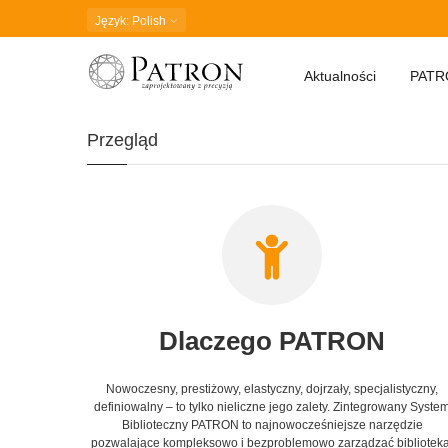
Język
: Polish
Aktualności
PATR
Przegląd
Dlaczego PATRON
Nowoczesny, prestiżowy, elastyczny, dojrzały, specjalistyczny,
definiowalny – to tylko nieliczne jego zalety. Zintegrowany Syste
Biblioteczny PATRON to najnowocześniejsze narzędzie
pozwalające kompleksowo i bezproblemowo zarządzać biblioteką