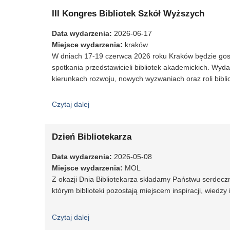
III Kongres Bibliotek Szkół Wyższych
Data wydarzenia
:
2026-06-17
Miejsce wydarzenia
:
kraków
W dniach 17-19 czerwca 2026 roku Kraków będzie g
spotkania przedstawicieli bibliotek akademickich. Wyd
kierunkach rozwoju, nowych wyzwaniach oraz roli bibli
Czytaj dalej
wpis III Kongres Bibliotek Szkół Wyższych
Dzień Bibliotekarza
Data wydarzenia
:
2026-05-08
Miejsce wydarzenia
:
MOL
Z okazji Dnia Bibliotekarza składamy Państwu serdecz
którym biblioteki pozostają miejscem inspiracji, wiedzy 
Czytaj dalej
wpis Dzień Bibliotekarza