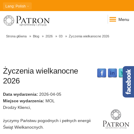
Lang
: Polish
Menu
Strona główna
Blog
2026
03
Życzenia wielkanocne 2026
Życzenia wielkanocne
Życzenia
2026
wielkanocne
Data wydarzenia
:
2026-04-05
Miejsce wydarzenia
:
MOL
Drodzy Klienci,
2026
życzymy Państwu pogodnych i pełnych energii
Świąt Wielkanocnych.