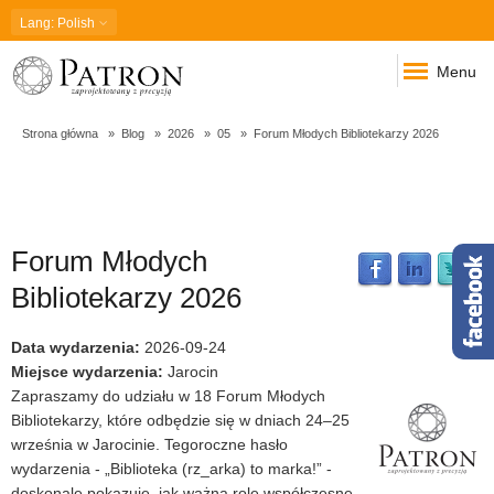
Lang
: Polish
Menu
Strona główna
Blog
2026
05
Forum Młodych Bibliotekarzy 2026
Forum Młodych
Forum
Bibliotekarzy 2026
Młodych
Data wydarzenia
:
2026-09-24
Miejsce wydarzenia
:
Jarocin
Zapraszamy do udziału w 18 Forum Młodych
Bibliotekarzy
Bibliotekarzy, które odbędzie się w dniach 24–25
września w Jarocinie. Tegoroczne hasło
2026
wydarzenia - „Biblioteka (rz_arka) to marka!” -
doskonale pokazuje, jak ważną rolę współczesne