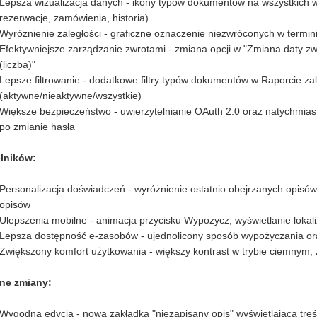
Lepsza wizualizacja danych - ikony typów dokumentów na wszystkich w
rezerwacje, zamówienia, historia)
Wyróżnienie zaległości - graficzne oznaczenie niezwróconych w termin
Efektywniejsze zarządzanie zwrotami - zmiana opcji w "Zmiana daty zwro
(liczba)"
Lepsze filtrowanie - dodatkowe filtry typów dokumentów w Raporcie zale
(aktywne/nieaktywne/wszystkie)
Większe bezpieczeństwo - uwierzytelnianie OAuth 2.0 oraz natychmias
po zmianie hasła
elników:
Personalizacja doświadczeń - wyróżnienie ostatnio obejrzanych opisów
opisów
Ulepszenia mobilne - animacja przycisku Wypożycz, wyświetlanie lokal
Lepsza dostępność e-zasobów - ujednolicony sposób wypożyczania or
Zwiększony komfort użytkowania - większy kontrast w trybie ciemnym
ne zmiany:
Wygodna edycja - nowa zakładka "niezapisany opis" wyświetlająca treś