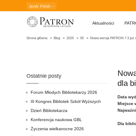
Język
: Polish
Aktualności
PATR
Strona główna
Blog
2025
05
Nowa wersja PATRON 7.3 już do
Nowa wersja PATRON
Nowa
Ostatnie posty
ulepszenia dla bibli
dla b
Forum Młodych Bibliotekarzy 2026
Data wyd
III Kongres Bibliotek Szkół Wyższych
Miejsce 
Najważni
Dzień Bibliotekarza
Konferencja naukowa GBL
Dla bibli
Życzenia wielkanocne 2026