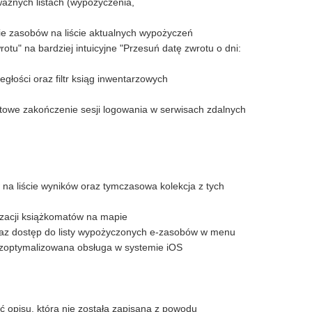
ażnych listach (wypożyczenia,
ie zasobów na liście aktualnych wypożyczeń
tu" na bardziej intuicyjne "Przesuń datę zwrotu o dni:
głości oraz filtr ksiąg inwentarzowych
towe zakończenie sesji logowania w serwisach zdalnych
 na liście wyników oraz tymczasowa kolekcja z tych
izacji książkomatów na mapie
az dostęp do listy wypożyczonych e-zasobów w menu
, zoptymalizowana obsługa w systemie iOS
ć opisu, która nie została zapisana z powodu