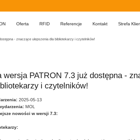
ON
Oferta
RFID
Referencje
Kontakt
Strefa Klie
stępna - znaczące ulepszenia dla bibliotekarzy i czytelników!
 7.3 już dostępna -
 wersja PATRON 7.3 już dostępna - zn
otekarzy i czytelników
ibliotekarzy i czytelników!
arzenia
:
2025-05-13
wydarzenia
:
MOL
ejsze nowości w wersji 7.3:
otekarzy: