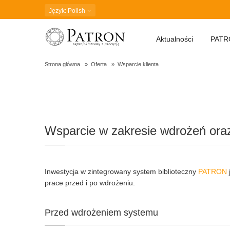
Język
: Polish
Aktualności
PATR
Strona główna
Oferta
Wsparcie klienta
Wsparcie klienta
Wsparcie w zakresie wdrożeń oraz
Inwestycja w zintegrowany system biblioteczny
PATRON
prace przed i po wdrożeniu.
Przed wdrożeniem systemu