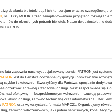
izę działania biblioteki bądź ich konsorcjum wraz ze szczegółową pr
N
, RFID czy MOLIK. Przed zaimplantowaniem przyjętego rozwiązania 
systemów do określonych potrzeb bibliotek. Nasze dwudziestoletnie do
temu PATRON.
ępne lata zapewnia nasz wyspecjalizowany serwis. PATRON jest syste
PATRON
jest do Państwa codziennej dyspozycji i błyskawicznie rozwią
ą szybko i skutecznie. Stworzyliśmy dla Państwa, specjalnie dedykow
d nas oczekiwać sprawnej i rzeczowej obsługi. Nasz zespół składa się 
istów, nad efektywnym i bezproblemowym wdrożeniem czuwają pracownicy
oką jakość obsługi, zarówno techniczną oraz informatyczną. Oferujem
mu
PATRON
oraz wykorzystania formatu MARC21. Organizujemy również
 usług, zarówno wdrożeniowych, jak i potem serwisowych, konsultacyjn