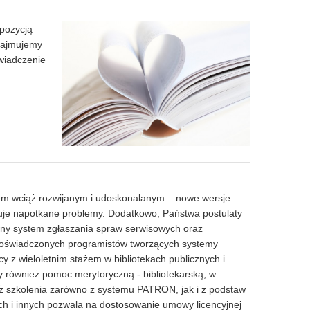
opozycją
zajmujemy
świadczenie
mem wciąż rozwijanym i udoskonalanym – nowe wersje
zuje napotkane problemy. Dodatkowo, Państwa postulaty
any system zgłaszania spraw serwisowych oraz
z doświadczonych programistów tworzących systemy
 z wieloletnim stażem w bibliotekach publicznych i
y również pomoc merytoryczną - bibliotekarską, w
 szkolenia zarówno z systemu PATRON, jak i z podstaw
ych i innych pozwala na dostosowanie umowy licencyjnej